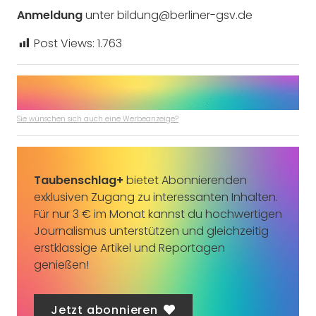
Anmeldung
unter bildung@berliner-gsv.de
Post Views:
1.763
Sie wünschen sich auch eine Werbeanzeige?
Taubenschlag+
bietet Abonnierenden
exklusiven Zugang zu interessanten Inhalten.
Für nur 3 € im Monat kannst du hochwertigen
Journalismus unterstützen und gleichzeitig
erstklassige Artikel und Reportagen
genießen!
Jetzt abonnieren