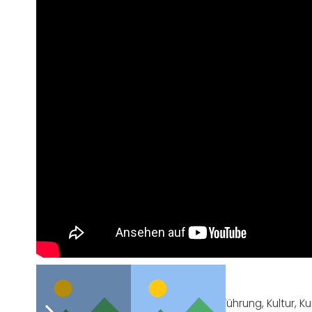
Post Views:
1.642
Tags:
DGS Angebote
,
DGS-Führung
,
Führung
,
Kultur
,
Ku