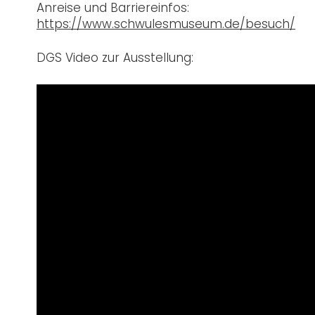
Anreise und Barriereinfos:
https://www.schwulesmuseum.de/besuch/
DGS Video zur Ausstellung: