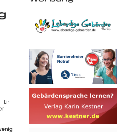
g
– Ein
er
wenig