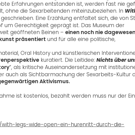
lebte Erfahrungen entstanden ist, werden fast nie gef
, ohne die Sexarbeitenden miteinzubeziehen. In
Wit
eschrieben. Eine Erzählung entfaltet sich, die von St
 um Gerechtigkeit geprägt ist. Das Museum der
weit geöffneten Beinen –
einen noch nie dagewese
kunst präsentiert
und für alle eine politische,
aterial, Oral History und künstlerischen Intervention
renperspektive
kuratiert. Die Leitidee:
Nichts über un
tory
“, als kritische Auseinandersetzung mit institutione
r auch als Sichtbarmachung der Sexarbeits-Kultur 
 gegenwärtigen Aktivismus.
lnahme ist kostenlos, bezahlt werden muss nur der Eint
with-legs-wide-open-ein-hurenritt-durch-die-