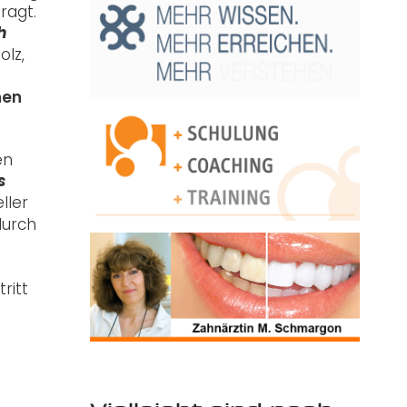
ragt.
h
olz,
nen
en
s
ller
durch
ritt