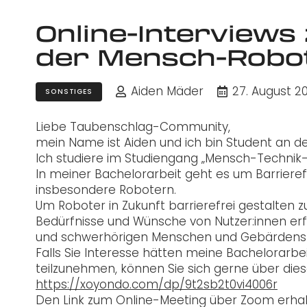
Online-Interviews 
der Mensch-Robot
Aiden Mäder
27. August 2
SONSTIGES
Liebe Taubenschlag-Community,
mein Name ist Aiden und ich bin Student an d
Ich studiere im Studiengang „Mensch-Technik-I
In meiner Bachelorarbeit geht es um Barriere
insbesondere Robotern.
Um Roboter in Zukunft barrierefrei gestalten
Bedürfnisse und Wünsche von Nutzer:innen erf
und schwerhörigen Menschen und Gebärdens
Falls Sie Interesse hätten meine Bachelorarbe
teilzunehmen, können Sie sich gerne über die
https://xoyondo.com/dp/9t2sb2t0vi4006r
Den Link zum Online-Meeting über Zoom erhalt