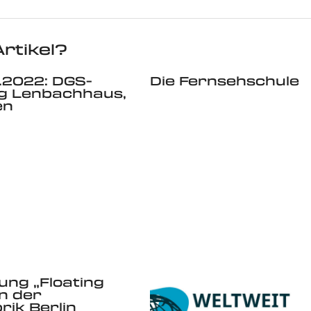
rtikel?
2.2022: DGS-
Die Fernsehschule
g Lenbachhaus,
en
ung „Floating
in der
rik Berlin