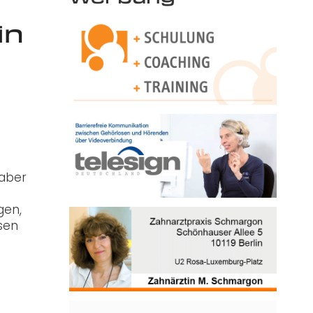
in
 aber
gen,
sen