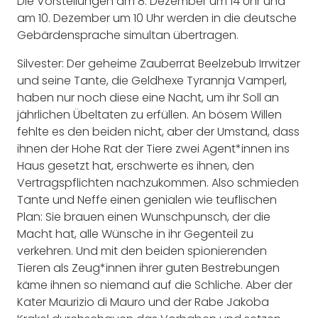
Die Vorstellungen am 8. Dezember um 14 Uhr und
am 10. Dezember um 10 Uhr werden in die deutsche
Gebärdensprache simultan übertragen.
Silvester: Der geheime Zauberrat Beelzebub Irrwitzer
und seine Tante, die Geldhexe Tyrannja Vamperl,
haben nur noch diese eine Nacht, um ihr Soll an
jährlichen Übeltaten zu erfüllen. An bösem Willen
fehlte es den beiden nicht, aber der Umstand, dass
ihnen der Hohe Rat der Tiere zwei Agent*innen ins
Haus gesetzt hat, erschwerte es ihnen, den
Vertragspflichten nachzukommen. Also schmieden
Tante und Neffe einen genialen wie teuflischen
Plan: Sie brauen einen Wunschpunsch, der die
Macht hat, alle Wünsche in ihr Gegenteil zu
verkehren. Und mit den beiden spionierenden
Tieren als Zeug*innen ihrer guten Bestrebungen
käme ihnen so niemand auf die Schliche. Aber der
Kater Maurizio di Mauro und der Rabe Jakoba