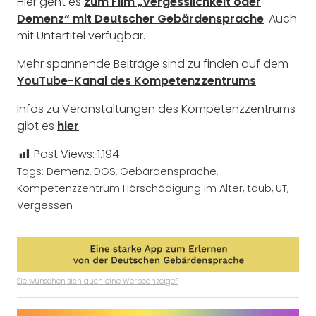
Hier geht es
zum Film „Vergesslichkeit oder
Demenz“ mit Deutscher Gebärdensprache
.
Auch
mit Untertitel verfügbar.
Mehr spannende Beiträge sind zu finden auf dem
YouTube-Kanal des Kompetenzzentrums
.
Infos zu Veranstaltungen des Kompetenzzentrums
gibt es
hier
.
Post Views:
1.194
Tags:
Demenz
,
DGS
,
Gebärdensprache
,
Kompetenzzentrum Hörschädigung im Alter
,
taub
,
UT
,
Vergessen
Sie wünschen sich auch eine Werbeanzeige?