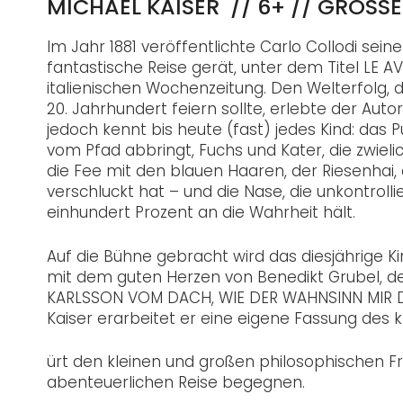
MICHAEL KAISER // 6+ // GROSS
Im Jahr 1881 veröffentlichte Carlo Collodi sei
fantastische Reise gerät, unter dem Titel LE
italienischen Wochenzeitung. Den Welterfolg,
20. Jahrhundert feiern sollte, erlebte der Aut
jedoch kennt bis heute (fast) jedes Kind: das
vom Pfad abbringt, Fuchs und Kater, die zwiel
die Fee mit den blauen Haaren, der Riesenhai,
verschluckt hat – und die Nase, die unkontroll
einhundert Prozent an die Wahrheit hält.
Auf die Bühne gebracht wird das diesjährige 
mit dem guten Herzen von Benedikt Grubel, de
KARLSSON VOM DACH, WIE DER WAHNSINN MIR D
Kaiser erarbeitet er eine eigene Fassung des kl
ürt den kleinen und großen philosophischen F
abenteuerlichen Reise begegnen.