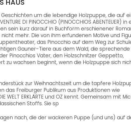
ES HAUS
ne Geschichten um die lebendige Holzpuppe, die auf e
 AVVENTURE DI PINOCCHIO (PINOCCHIOS ABENTEUER) in e
 den sein kurz darauf in Buchform erschienener Roma
or nicht mehr. Die von ihm erfundenen Motive und Fig
 Puppentheater, das Pinocchio auf dem Weg zur Schul
ichtigen Gauner-Tiere aus dem Wald, die sprechende G
 der Pinocchios Vater, den Holzschnitzer Geppetto,
iert zu wachsen beginnt, wenn die Holzpuppe sich nic
Kinderstück zur Weihnachtszeit um die tapfere Holzp
n das Freiburger Publikum aus Produktionen wie
IE WELT ERKLÄRTE und OZ kennt. Gemeinsam mit Mic
assischen Stoffs. Sie sp
ragen nach, die der wackeren Puppe (und uns) auf d