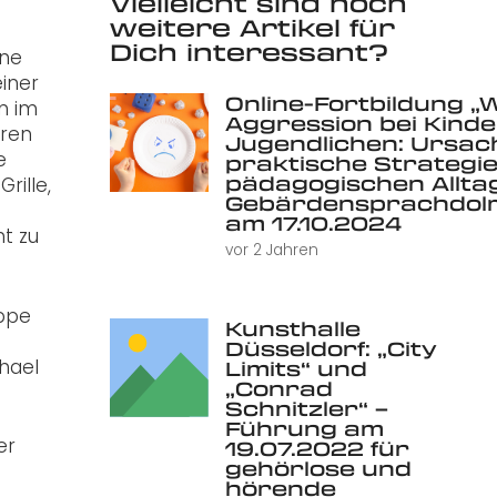
Vielleicht sind noch
weitere Artikel für
Dich interessant?
ine
iner
Online-Fortbildung „
n im
Aggression bei Kind
uren
Jugendlichen: Ursac
e
praktische Strategie
pädagogischen Alltag 
rille,
Gebärdensprachdolm
am 17.10.2024
ht zu
vor 2 Jahren
uppe
Kunsthalle
Düsseldorf: „City
hael
Limits“ und
„Conrad
Schnitzler“ –
Führung am
er
19.07.2022 für
gehörlose und
hörende