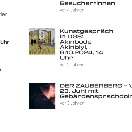
Besucher*innen
vor 4 Jahren
der
Kunstgespräch
in DGS:
Akinbode
 Uhr
Akinbiyi,
6.10.2024, 14
Uhr
vor 2 Jahren
m
DER ZAUBERBERG – V
23. Juni mit
Gebärdensprachdol
vor 3 Jahren