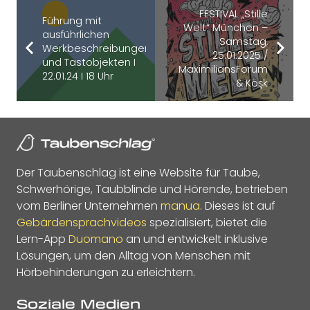
FESTIVAL „Stille
Führung mit
Welt“ München –
ausführlichen
Samstag,
Werkbeschreibungen
25.01.2025 /
und Tastobjekten I
MaximiliansForum
22.01.24 I 18 Uhr
& Köşk
Der Taubenschlag ist eine Website für Taube,
Schwerhörige, Taubblinde und Hörende, betrieben
vom Berliner Unternehmen
manua
. Dieses ist auf
Gebärdensprachvideos
spezialisiert, bietet die
Lern-App
Duomano
an und entwickelt inklusive
Lösungen, um den Alltag von Menschen mit
Hörbehinderungen zu erleichtern.
Soziale Medien