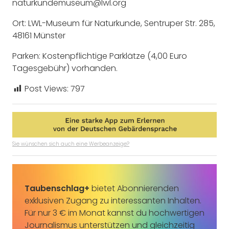
naturkundemuseum@lwl.org
Ort: LWL-Museum für Naturkunde, Sentruper Str. 285,
48161 Münster
Parken: Kostenpflichtige Parklätze (4,00 Euro
Tagesgebühr) vorhanden.
Post Views:
797
Sie wünschen sich auch eine Werbeanzeige?
Taubenschlag+
bietet Abonnierenden
exklusiven Zugang zu interessanten Inhalten.
Für nur 3 € im Monat kannst du hochwertigen
Journalismus unterstützen und gleichzeitig