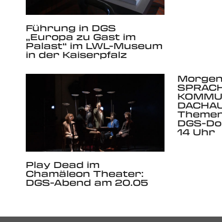
Führung in DGS
„Europa zu Gast im
Palast“ im LWL-Museum
in der Kaiserpfalz
Morgen,
SPRAC
KOMMUN
DACHAU
Themen
DGS-Do
14 Uhr
Play Dead im
Chamäleon Theater:
DGS-Abend am 20.05