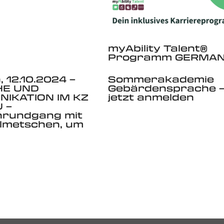
myAbility Talent®
Programm GERMA
 12.10.2024 –
Sommerakademie
HE UND
Gebärdensprache 
IKATION IM KZ
jetzt anmelden
 –
rundgang mit
lmetschen, um