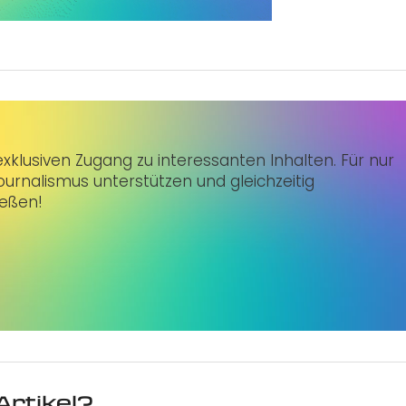
klusiven Zugang zu interessanten Inhalten. Für nur
urnalismus unterstützen und gleichzeitig
ießen!
Artikel?