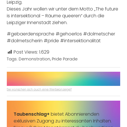
Leipzig.
Dieses Jahr wollen wir unter dem Motto „The future
is intersektional – Räume queeren“ durch die
Leipziger Innenstadt ziehen.
#gebaerdensprache #gehoerlos #dolmetscher
#dolmetscherin #pride #intersektionalität
Post Views:
1.629
Tags:
Demonstration
,
Pride Parade
Sie wünschen sich auch eine Werbeanzeige?
Taubenschlag+
bietet Abonnierenden
exklusiven Zugang zu interessanten Inhalten.