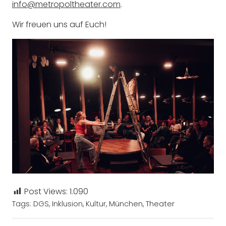
info@metropoltheater.com
.
Wir freuen uns auf Euch!
Post Views:
1.090
Tags:
DGS
,
Inklusion
,
Kultur
,
München
,
Theater