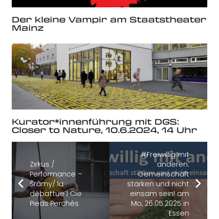
Der kleine Vampir am Staatstheater
Mainz
Kurator*innenführung mit DGS:
Closer to Nature, 10.6.2024, 14 Uhr
#Freiwillig mit
Zirkus /
anderen:
Performance –
Gemeinschaft
Šrámy/ la
stärken und nicht
débattue | Cie
einsam sein! am
Pieds Perchés
Mo, 26.05.2025 in
Essen