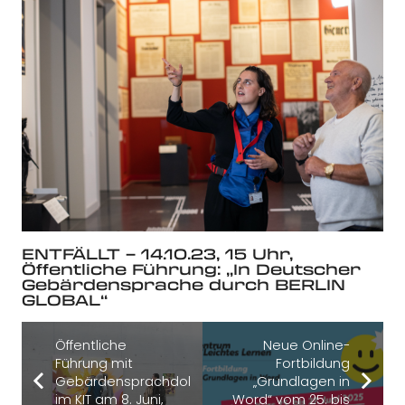
ENTFÄLLT – 14.10.23, 15 Uhr,
Öffentliche Führung: „In Deutscher
Gebärdensprache durch BERLIN
GLOBAL“
Öffentliche
Neue Online-
Führung mit
Fortbildung
Gebärdensprachdolmetscher
„Grundlagen in
im KIT am 8. Juni,
Word“ vom 25. bis