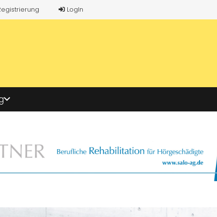
Registrierung
LogIn
g