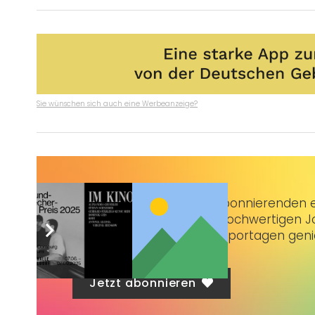
Sie wünschen sich auch eine Werbeanzeige?
Taubenschlag+
bietet Abonnierenden ex
3 € im Monat kannst du hochwertigen Jo
erstklassige Artikel und Reportagen gen
Jetzt abonnieren