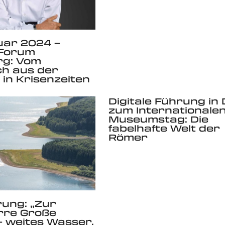
uar 2024 –
Forum
g: Vom
h aus der
 in Krisenzeiten
Digitale Führung in
zum Internationale
Museumstag: Die
fabelhafte Welt der
Römer
ung: „Zur
rre Große
 weites Wasser,