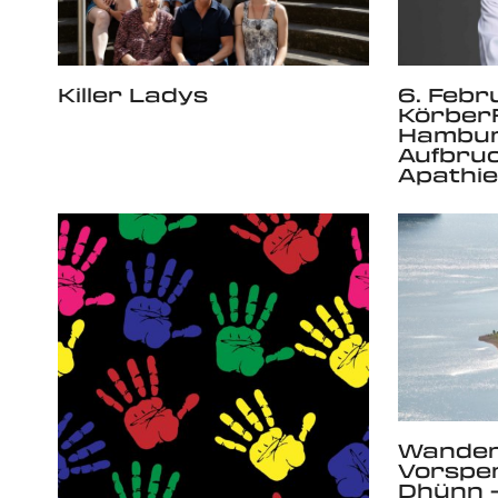
Killer Ladys
6. Febr
Körber
Hambur
Aufbruc
Apathie
Wander
Vorspe
Dhünn –