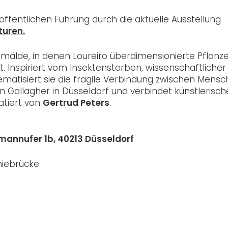
r öffentlichen Führung durch die aktuelle Ausstellung
turen.
emälde, in denen Loureiro überdimensionierte Pflanz
t. Inspiriert vom Insektensterben, wissenschaftlicher
ematisiert sie die fragile Verbindung zwischen Mensch
llen Gallagher in Düsseldorf und verbindet künstlerisch
atiert von
Gertrud Peters
.
annufer 1b,
40213 Düsseldorf
kniebrücke