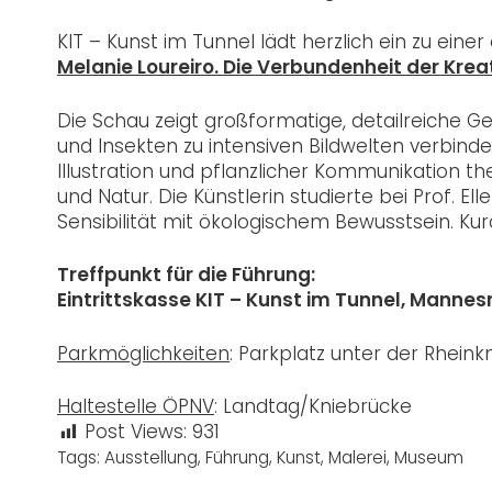
KIT – Kunst im Tunnel lädt herzlich ein zu eine
Melanie Loureiro. Die Verbundenheit der Krea
Die Schau zeigt großformatige, detailreiche G
und Insekten zu intensiven Bildwelten verbinde
Illustration und pflanzlicher Kommunikation th
und Natur. Die Künstlerin studierte bei Prof. E
Sensibilität mit ökologischem Bewusstsein. Kur
Treffpunkt für die Führung:
Eintrittskasse KIT – Kunst im Tunnel
,
Mannesm
Parkmöglichkeiten
: Parkplatz unter der Rhein
Haltestelle ÖPNV
: Landtag/Kniebrücke
Post Views:
931
Tags:
Ausstellung
,
Führung
,
Kunst
,
Malerei
,
Museum