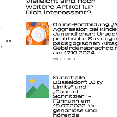
Vielleicht sind noch
weitere Artikel für
Dich interessant?
Online-Fortbildung „
en
Aggression bei Kind
Jugendlichen: Ursac
praktische Strategie
, Tier
pädagogischen Alltag 
e
Gebärdensprachdolm
am 17.10.2024
vor 2 Jahren
Kunsthalle
Düsseldorf: „City
Limits“ und
„Conrad
Schnitzler“ –
Führung am
19.07.2022 für
gehörlose und
hörende