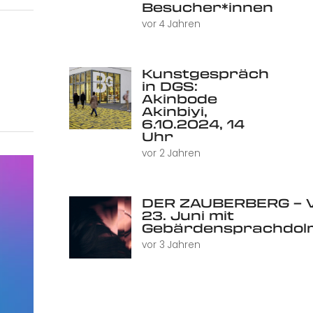
Besucher*innen
vor 4 Jahren
Kunstgespräch
in DGS:
Akinbode
Akinbiyi,
6.10.2024, 14
Uhr
vor 2 Jahren
DER ZAUBERBERG – V
23. Juni mit
Gebärdensprachdol
vor 3 Jahren