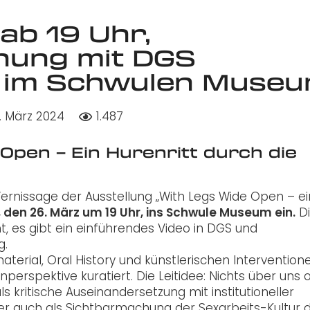
ab 19 Uhr,
fnung mit DGS
 im Schwulen Muse
. März 2024
1.487
Open – Ein Hurenritt durch die
ernissage der Ausstellung „With Legs Wide Open – ei
 den 26. März um 19 Uhr, ins Schwule Museum ein.
D
 es gibt ein einführendes Video in DGS und
g.
aterial, Oral History und künstlerischen Intervention
perspektive kuratiert. Die Leitidee: Nichts über uns
s kritische Auseinandersetzung mit institutioneller
r auch als Sichtbarmachung der Sexarbeits-Kultur 