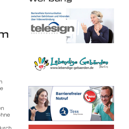
um
n
ie
en
 ohne
durch