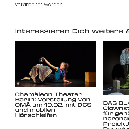
verarbeitet werden.
Interessieren Dich weitere A
Chamäleon Theater
Berlin: Vorstellung von
DAS BL
OMÂ am 19.02. mit DGS
Clowns
und mobilen
für geh
Hörschleifen
hörende
Projekt
Dresde