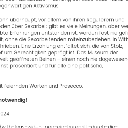
gegenwärtigen Aktivismus.
enn überhaupt, vor allem von ihren Regulierern und
den über Sexarbeit gibt es viele Meinungen, aber we
ebte Erfahrungen entstanden ist, werden fast nie gef
, ohne die Sexarbeitenden miteinzubeziehen. In Wit
eben. Eine Erzählung entfaltet sich, die von Stolz,
 um Gerechtigkeit geprägt ist. Das Museum der
weit geöffneten Beinen – einen noch nie dagewese
t präsentiert und für alle eine politische,
it feiernden Worten und Prosecco.
t notwendig!
2024.
with-legs-wide-open-ein-hurenritt-durch-die-