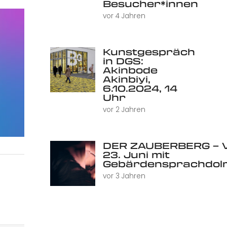
Besucher*innen
vor 4 Jahren
Kunstgespräch
in DGS:
Akinbode
Akinbiyi,
6.10.2024, 14
Uhr
vor 2 Jahren
DER ZAUBERBERG – V
23. Juni mit
Gebärdensprachdol
vor 3 Jahren