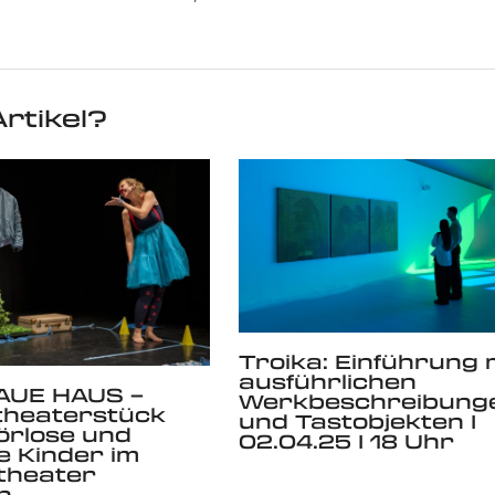
rtikel?
Troika: Einführung 
ausführlichen
AUE HAUS –
Werkbeschreibung
theaterstück
und Tastobjekten I
örlose und
02.04.25 I 18 Uhr
 Kinder im
theater
n