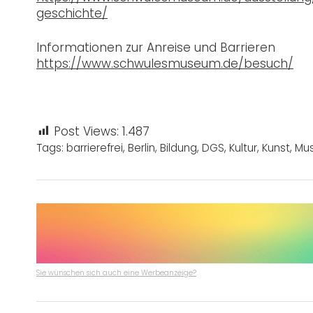
geschichte/
Informationen zur Anreise und Barrieren
https://www.schwulesmuseum.de/besuch/
Post Views:
1.487
Tags:
barrierefrei
,
Berlin
,
Bildung
,
DGS
,
Kultur
,
Kunst
,
Mu
Sie wünschen sich auch eine Werbeanzeige?