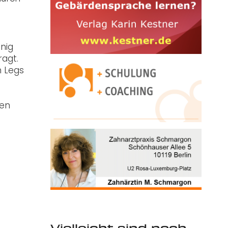
nig
ragt.
h Legs
nen
Vielleicht sind noch