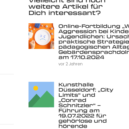
weitere Artikel für
Dich interessant?
Online-Fortbildung „
Aggression bei Kind
Jugendlichen: Ursac
praktische Strategie
pädagogischen Alltag 
Gebärdensprachdolm
am 17.10.2024
vor 2 Jahren
Kunsthalle
Düsseldorf: „City
Limits“ und
„Conrad
Schnitzler“ –
Führung am
19.07.2022 für
gehörlose und
hörende