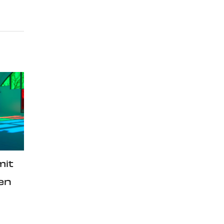
mit
en