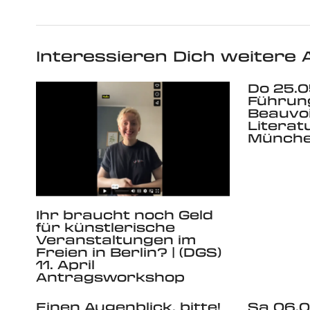
Interessieren Dich weitere A
Do 25.0
Führun
Beauvoi
Literat
Münch
Ihr braucht noch Geld
für künstlerische
Veranstaltungen im
Freien in Berlin? | (DGS)
11. April
Antragsworkshop
Einen Augenblick, bitte!
Sa 06.0