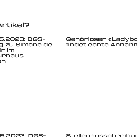
rtikel?
5.2023: DGS-
Gehörloser «Ladyb
g zu Simone de
findet echte Annah
r im
urhaus
en
5.2023: DGS-
Stellenausschreibu