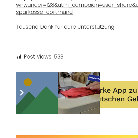
wirwunder=128&utm_campaign=user_share&
sparkasse-dortmund
Tausend Dank für eure Unterstützung!
Post Views:
538
Sie wünschen sich auch eine Werbeanzeige?