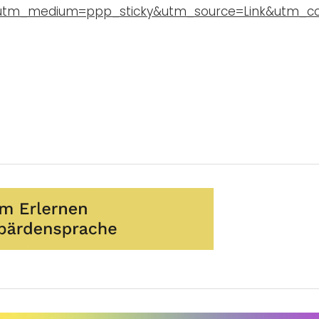
utm_medium=ppp_sticky&utm_source=Link&utm_c