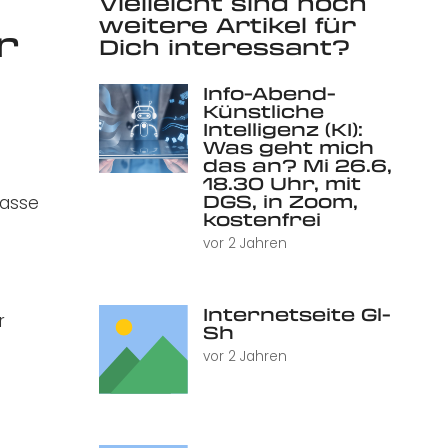
Vielleicht sind noch
weitere Artikel für
r
Dich interessant?
Info-Abend-
Künstliche
Intelligenz (KI):
Was geht mich
das an? Mi 26.6,
18.30 Uhr, mit
DGS, in Zoom,
kasse
kostenfrei
vor 2 Jahren
Internetseite Gl-
r
Sh
vor 2 Jahren