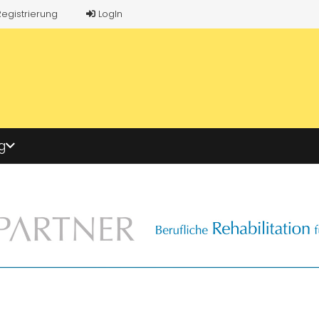
Registrierung
LogIn
g