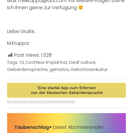
Mail: melkruppa@aol.com. Für weitere Fragen stehe
ich Ihnen gerne zur Verfügung
Liebe Grüße,
M.Kruppa
Post Views:
1.528
Tags:
CI
,
Cochlea-Implantat
,
Deaf culture
,
Gebärdensprache
,
gehörlos
,
Gehörlosenkultur
Sie wünschen sich auch eine Werbeanzeige?
Taubenschlag+
bietet Abonnierenden