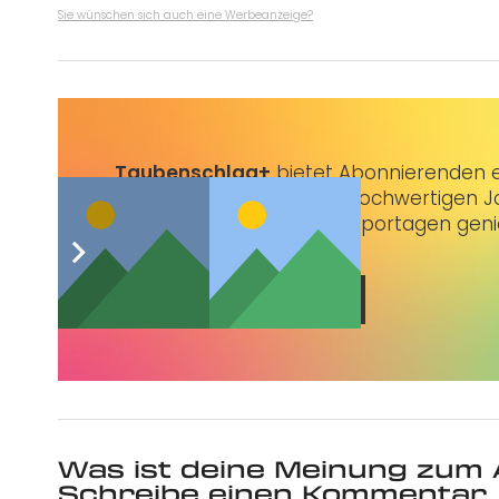
Sie wünschen sich auch eine Werbeanzeige?
Taubenschlag+
bietet Abonnierenden ex
3 € im Monat kannst du hochwertigen Jo
erstklassige Artikel und Reportagen gen
Jetzt abonnieren
Was ist deine Meinung zum 
Schreibe einen Kommentar