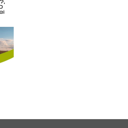
?,
0
ei