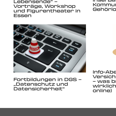
Lebensende“ –
Kommun
Vorträge, Workshop
Gehörl
und Figurentheater in
Essen
Info-Ab
Versic
Fortbildungen in DGS –
– was b
„Datenschutz und
wirklich
Datensicherheit“
online)