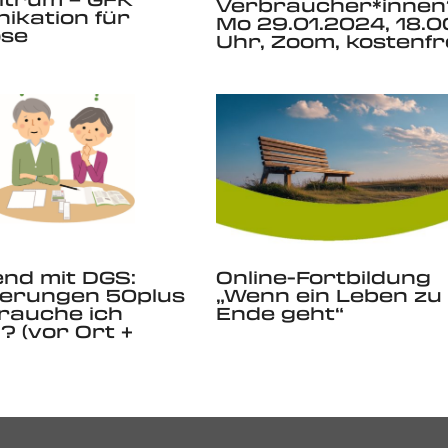
Verbraucher*innen
ikation für
Mo 29.01.2024, 18.0
ose
Uhr, Zoom, kostenfr
end mit DGS:
Online-Fortbildung
herungen 50plus
„Wenn ein Leben zu
rauche ich
Ende geht“
? (vor Ort +