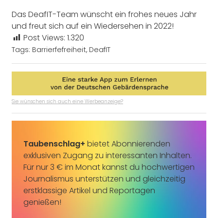
Das DeafIT-Team wünscht ein frohes neues Jahr
und freut sich auf ein Wiedersehen in 2022!
Post Views:
1.320
Tags:
Barrierfefreiheit
,
DeafIT
Sie wünschen sich auch eine Werbeanzeige?
Taubenschlag+
bietet Abonnierenden
exklusiven Zugang zu interessanten Inhalten.
Für nur 3 € im Monat kannst du hochwertigen
Journalismus unterstützen und gleichzeitig
erstklassige Artikel und Reportagen
genießen!