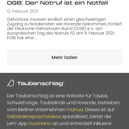
DGB: Der Notruf ist ein Notfall
12. Februar 2021
Gehörlose müssen endlich einen gleichwertigen
Zugang zu Notdiensten wie Hörende bekommen, fordert
der Deutsche Gehörlosen-Bund (DGB) e.V. am
europäischen Tag des Notrufs 112 am 11. Februar 2021.
DGB hat eine…
Mehr laden
Der Taubenschlag ist eine Website für Taube,
Schwerhörige, Taubblinde und Hörende, betrieben
vom Berliner Unternehmen
manua
. Dieses ist auf
Gebärdensprachvideos
spezialisiert, bietet die
Lern-App
Duomano
an und entwickelt inklusive