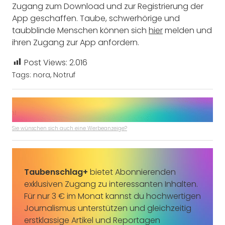
Zugang zum Download und zur Registrierung der
App geschaffen. Taube, schwerhörige und
taubblinde Menschen können sich
hier
melden und
ihren Zugang zur App anfordern.
Post Views:
2.016
Tags:
nora
,
Notruf
Sie wünschen sich auch eine Werbeanzeige?
Taubenschlag+
bietet Abonnierenden
exklusiven Zugang zu interessanten Inhalten.
Für nur 3 € im Monat kannst du hochwertigen
Journalismus unterstützen und gleichzeitig
erstklassige Artikel und Reportagen