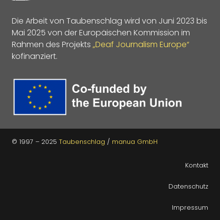
Die Arbeit von Taubenschlag wird von Juni 2023 bis
Mai 2025 von der Europäischen Kommission im
Rahmen des Projekts
„Deaf Journalism Europe“
kofinanziert.
© 1997 – 2025
Taubenschlag
/
manua GmbH
Kontakt
Datenschutz
Impressum