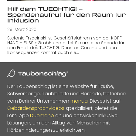
Hilf dem TUECHTIG! –
Spendenaufruf für den Raum für
Inklusion
29. März 2020
Stefanie Trzecinski ist Geschäftsführerin von der KOPF,
HAND + FUSS gGmbH und bittet Sie um eine Spende für
den Erhalt des TUECHTIG. Denn an Corona und den
Konsequenzen kommt auch sie…
Der Taubenschlag ist eine Website für Taube,
Schwerhörige, Taubblinde und Hörende, betrieben
vom Berliner Unternehmen
manua
. Dieses ist auf
Gebärdensprachvideos
spezialisiert, bietet die
Lern-App
Duomano
an und entwickelt inklusive
Lösungen, um den Alltag von Menschen mit
Hörbehinderungen zu erleichtern.