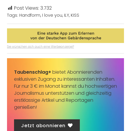
Post Views:
3.732
Tags:
Handform
,
I love you
,
ILY
,
KISS
Sie wünschen sich auch eine Werbeanzeige?
Taubenschlag+
bietet Abonnierenden
exklusiven Zugang zu interessanten Inhalten.
Für nur 3 € im Monat kannst du hochwertigen
Journalismus unterstützen und gleichzeitig
erstklassige Artikel und Reportagen
genießen!
Jetzt abonnieren