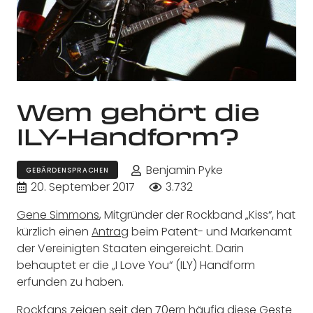
Wem gehört die
ILY-Handform?
Benjamin Pyke
GEBÄRDENSPRACHEN
20. September 2017
3.732
Gene Simmons
, Mitgründer der Rockband „Kiss“, hat
kürzlich einen
Antrag
beim Patent- und Markenamt
der Vereinigten Staaten eingereicht. Darin
behauptet er die „I Love You“ (ILY) Handform
erfunden zu haben.
Rockfans zeigen seit den 70ern häufig diese Geste