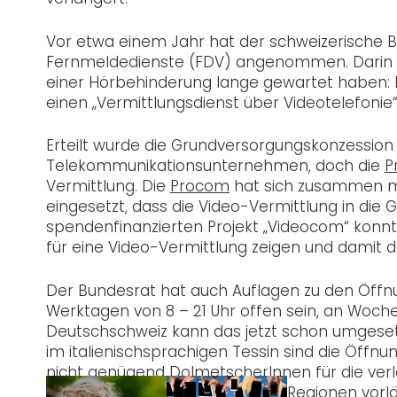
Vor etwa einem Jahr hat der schweizerische 
Fernmeldedienste (FDV) angenommen. Darin is
einer Hörbehinderung lange gewartet haben: Der
einen „Vermittlungsdienst über Videotelefonie“
Erteilt wurde die Grundversorgungskonzessio
Telekommunikationsunternehmen, doch die
P
Vermittlung. Die
Procom
hat sich zusammen mi
eingesetzt, dass die Video-Vermittlung in d
spendenfinanzierten Projekt „Videocom“ konnt
für eine Video-Vermittlung zeigen und damit 
Der Bundesrat hat auch Auflagen zu den Öffnu
Werktagen von 8 – 21 Uhr offen sein, an Woche
Deutschschweiz kann das jetzt schon umgeset
im italienischsprachigen Tessin sind die Öffnun
nicht genügend DolmetscherInnen für die ver
die Video-Vermittlung in diesen Regionen vor