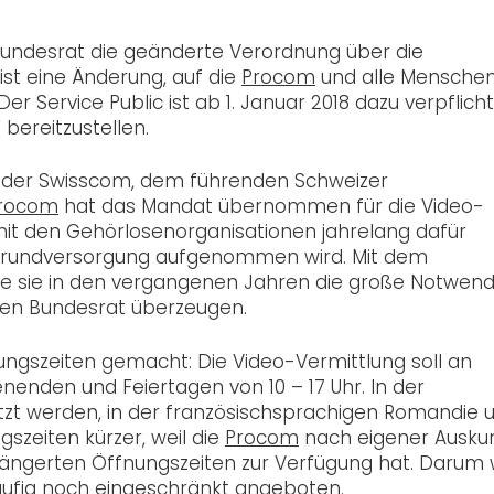
Bundesrat die geänderte Verordnung über die
t eine Änderung, auf die
Procom
und alle Menschen
 Service Public ist ab 1. Januar 2018 dazu verpflicht
 bereitzustellen.
n der Swisscom, dem führenden Schweizer
rocom
hat das Mandat übernommen für die Video-
t den Gehörlosenorganisationen jahrelang dafür
ie Grundversorgung aufgenommen wird. Mit dem
e sie in den vergangenen Jahren die große Notwend
den Bundesrat überzeugen.
ngszeiten gemacht: Die Video-Vermittlung soll an
nenden und Feiertagen von 10 – 17 Uhr. In der
zt werden, in der französischsprachigen Romandie 
gszeiten kürzer, weil die
Procom
nach eigener Ausku
längerten Öffnungszeiten zur Verfügung hat. Darum 
läufig noch eingeschränkt angeboten.