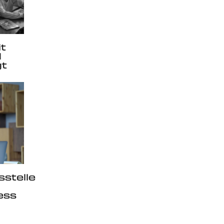
t
d
gt
sstelle
ess