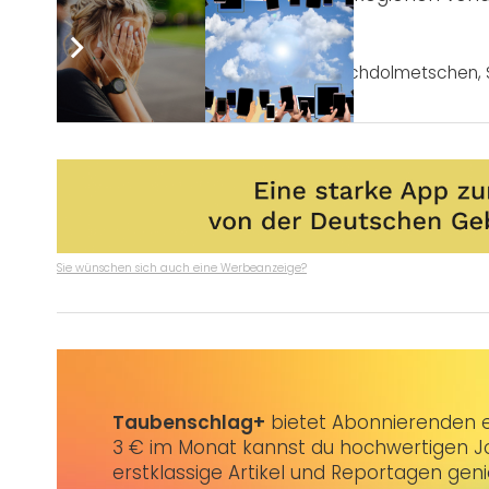
Post Views:
2.776
Tags:
Barrierefreiheit
,
Gebärdensprachdolmetschen
,
Sie wünschen sich auch eine Werbeanzeige?
Taubenschlag+
bietet Abonnierenden ex
3 € im Monat kannst du hochwertigen Jo
erstklassige Artikel und Reportagen gen