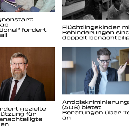
nenstart:
cap
Flüchtlingskinder mi
tional“ fordert
Behinderungen sin
all
doppelt benachteili
Antidiskriminierung
(ADS) bietet
rdert gezielte
Beratungen über T
ützung für
an
benachteiligte
hen