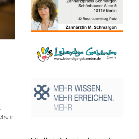
-
che in