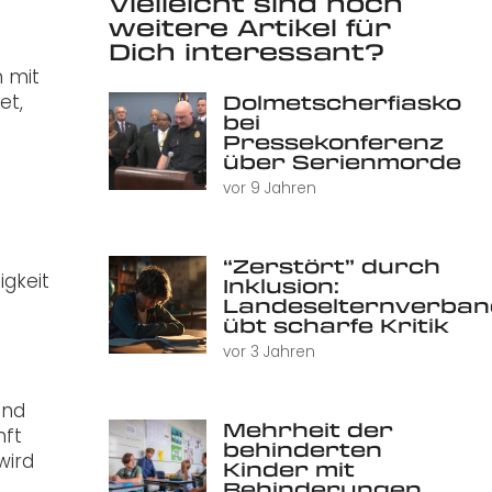
Vielleicht sind noch
weitere Artikel für
Dich interessant?
 mit
et,
Dolmetscherfiasko
bei
Pressekonferenz
über Serienmorde
vor 9 Jahren
“Zerstört” durch
igkeit
Inklusion:
Landeselternverban
übt scharfe Kritik
vor 3 Jahren
und
Mehrheit der
nft
behinderten
wird
Kinder mit
Behinderungen