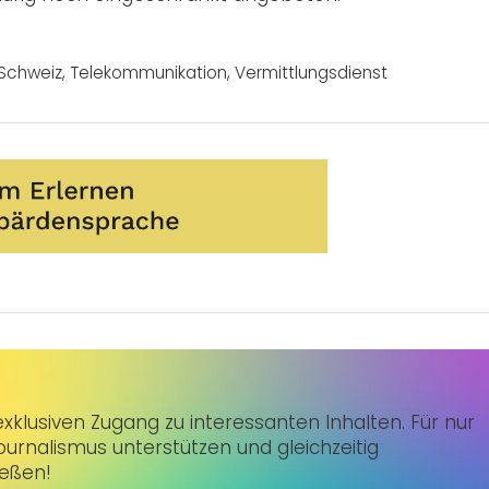
Schweiz
,
Telekommunikation
,
Vermittlungsdienst
klusiven Zugang zu interessanten Inhalten. Für nur
urnalismus unterstützen und gleichzeitig
ießen!