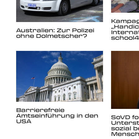
Kampag
„Handi
Australien: Zur Polizei
Interna
ohne Dolmetscher?
school4
Barrierefreie
Amtseinführung in den
SoVD fo
USA
Unterst
sozial 
Mensc