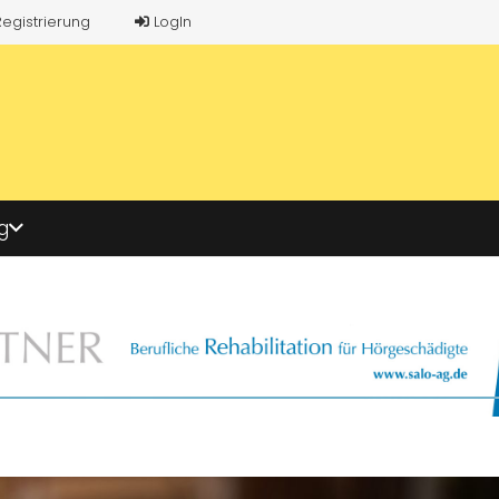
Registrierung
LogIn
g