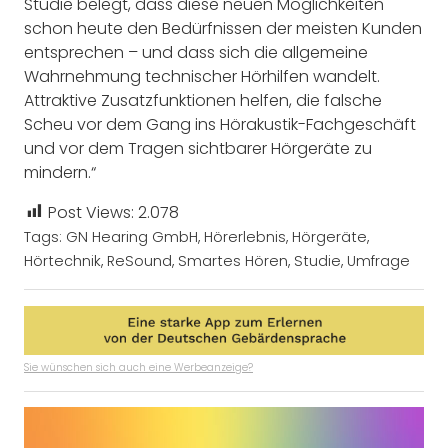
Studie belegt, dass diese neuen Möglichkeiten
schon heute den Bedürfnissen der meisten Kunden
entsprechen – und dass sich die allgemeine
Wahrnehmung technischer Hörhilfen wandelt.
Attraktive Zusatzfunktionen helfen, die falsche
Scheu vor dem Gang ins Hörakustik-Fachgeschäft
und vor dem Tragen sichtbarer Hörgeräte zu
mindern.“
Post Views:
2.078
Tags:
GN Hearing GmbH
,
Hörerlebnis
,
Hörgeräte
,
Hörtechnik
,
ReSound
,
Smartes Hören
,
Studie
,
Umfrage
Sie wünschen sich auch eine Werbeanzeige?