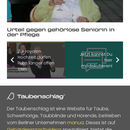
Urteil gegen gehörlose Seniorin in
der Pflege
Zur royalen
Jetzt kannst Du
Hochzeit dürfen
hier
Pubs länger offen
mitdiskutieren!
sein
Der Taubenschlag ist eine Website für Taube,
Schwerhörige, Taubblinde und Hörende, betrieben
vom Berliner Unternehmen
manua
. Dieses ist auf
Gebärdensprachvideos
spezialisiert, bietet die