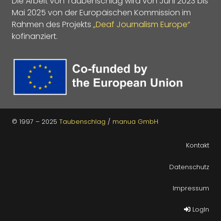
Die Arbeit von Taubenschlag wird von Juni 2023 bis
Mai 2025 von der Europäischen Kommission im
Rahmen des Projekts
„Deaf Journalism Europe“
kofinanziert.
© 1997 – 2025
Taubenschlag
/
manua GmbH
Kontakt
Datenschutz
Impressum
LogIn