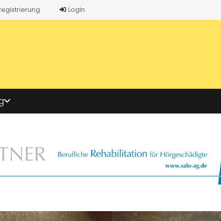
Registrierung
LogIn
g