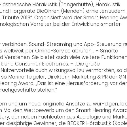
 – ästhetische Hörakustik (Tangerhütte), Hörakustik
 und Hörgeräte DieOhren (Menden) erhielten zudem 
Tribute 2018“. Organisiert wird der Smart Hearing A
ologischen Vorreiter bei der Entwicklung smarter
 verbinden, Sound-Streaming und App-Steuerung n
 weltweit per Online-Service abrufen… – Smarte
d Verstehen. Sie bietet auch viele weitere Funktione
k und Consumer Electronics. – „Die große
 Nutzervorteile auch wirkungsvoll zu vermarkten, so 
 so Marina Teigeler, Direktorin Marketing & PR der GN
aring Award. „Das ist eine Herausforderung, vor de
-Fachgeschäfte stehen.“
n und um neue, originelle Ansätze zu wür-digen, lo
en Mal den Wettbewerb um den Smart Hearing Award
ury, der neben Fachleuten aus Audiologie und Marke
 diesjährige Gewinner, die BECKER Hörakustik (Koble