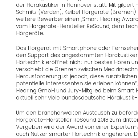
der Hörakustiker in Hannover statt. Mit gilgert
Schmitz (Verden), Keibel Hörgeräte (Bremen)
weitere Bewerber einen „Smart Hearing Award 
vom Hörgeräte-Hersteller ReSound, dem techn
Hörgeräte.
Das Hörgerät mit Smartphone oder Fernseher
den Support des angestammten Hörakustikers
Hörtechnik eröffnet nicht nur bestes Hören un
verschiebt die Grenzen zwischen Medizintechni
Herausforderung ist jedoch, diese zusätzlichen
potentielle Interessenten sie erleben können“,
Hearing GmbH und Jury-Mitglied beim Smart He
aktuell sehr viele bundesdeutsche Hörakustik
Um den branchenweiten Austausch zu beförder
Hörgeräte-Hersteller
ReSound
2018 zum dritt
Vergeben wird der Award von einer Experten-J
auch Nutzer smarter Hörtechnik angehören. Der