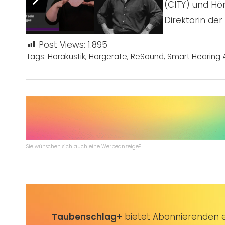
Klaus Selmke, Rockmusiker (CITY) und H
Marina Teigeler, Marketing-Direktorin d
Post Views:
1.895
Tags:
Hörakustik
,
Hörgeräte
,
ReSound
,
Smart Hearing
Sie wünschen sich auch eine Werbeanzeige?
Taubenschlag+
bietet Abonnierenden ex