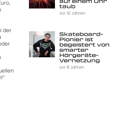
auf einem Ohr
uro,
taub
n
vor 10 Jahren
i der
Skateboard-
a
Pionier ist
oder
begeistert von
smarter
Hörgeräte-
o
Vernetzung
vor 8 Jahren
uellen
!“