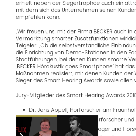
erhielt neben der Siegertrophäe auch ein attr
mit dem sich das Unternehmen seinen Kunden 
empfehlen kann.
„Wir freuen uns, mit der Firma BECKER auch in
Vermarktung smarter Zusatzfunktionen wirklich
Teigeler. „Ob die selbstverständliche Einbindu
die Einrichtung von Demo-Stationen in den 
Stadtführungen, bei denen Kunden smarte Ve
‚BECKER Hörakustik goes Smartphone‘ hat das
Maßnahmen realisiert, mit denen Kunden der 
Sieger des Smart Hearing Awards sowie allen w
Jury-Mitglieder des Smart Hearing Awards 2018
Dr. Jens Appell, Hörforscher am Fraunho
Prof. Dr. Jürgen Kießling, Hörforscher un
Ingo Rathje, Marketing Manager und Hör