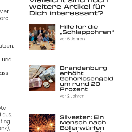
weitere Artikel für
vier
Dich interessant?
ward
Hilfe für die
„Schlappohren“
vor 6 Jahren
utzen,
n und
Brandenburg
erhöht
dass
Gehörlosengeld
um rund 20
r
Prozent
vor 2 Jahren
bte
 aus.
Silvester: Ein
ting
Mensch nach
Böllerwürfen
nz),