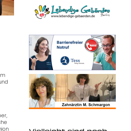
um
 und
er,
che
nion
Vielleicht sind noch