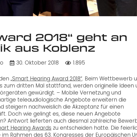
ward 2018“ geht an
k aus Koblenz
do
30. Oktober 2018
1.895
 den
„Smart Hearing Award 2018“
. Beim Wettbewerb 
s zum dritten Mal stattfand, werden originelle Ideen
rgeräten gewürdigt. – Mobile Vernetzung und
artige teleaudiologische Angebote erweitern die
nd steigern nachweislich die Akzeptanz für einen
ft. Doch wie gelingt es, diese neuen Angebote
n? Antwort lieferten auch diesmal zahlreiche Bewerb
art Hearing Awards
zu entscheiden hatte. Die feierli
te im Rahmen des 63. Kongresses der Europäischen U