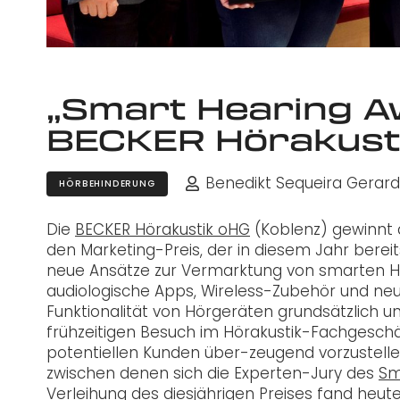
„Smart Hearing A
BECKER Hörakusti
Benedikt Sequeira Gerar
HÖRBEHINDERUNG
Die
BECKER Hörakustik oHG
(Koblenz) gewinnt
den Marketing-Preis, der in diesem Jahr bereit
neue Ansätze zur Vermarktung von smarten Hö
audiologische Apps, Wireless-Zubehör und neu
Funktionalität von Hörgeräten grundsätzlich u
frühzeitigen Besuch im Hörakustik-Fachgeschä
potentiellen Kunden über-zeugend vorzustelle
zwischen denen sich die Experten-Jury des
Sm
Verleihung des diesjährigen Preises fand heu