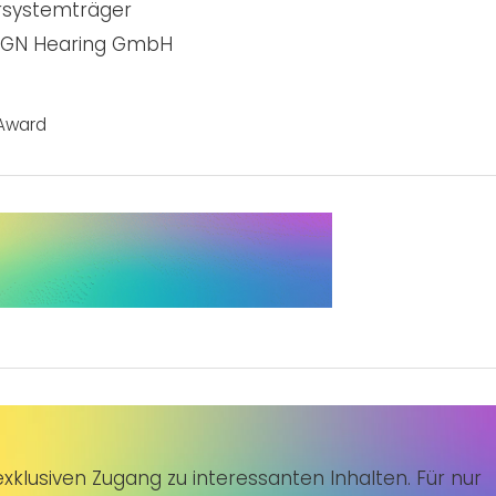
örsystemträger
er GN Hearing GmbH
 Award
klusiven Zugang zu interessanten Inhalten. Für nur