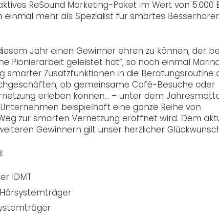
aktives ReSound Marketing-Paket im Wert von 5.000 E
einmal mehr als Spezialist für smartes Besserhöre
 diesem Jahr einen Gewinner ehren zu können, der be
e Pionierarbeit geleistet hat“, so noch einmal Marin
ng smarter Zusatzfunktionen in die Beratungsroutine 
Fachgeschäften, ob gemeinsame Café-Besuche oder
rnetzung erleben können… – unter dem Jahresmott
 Unternehmen beispielhaft eine ganze Reihe von
Weg zur smarten Vernetzung eröffnet wird. Dem akt
eiteren Gewinnern gilt unser herzlicher Glückwunsch
:
fer IDMT
d Hörsystemträger
systemträger