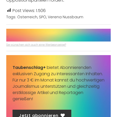
Oppositionsparteien fordert.
Post Views:
1.506
Tags:
Österreich
,
SPÖ
,
Verena Nussbaum
Sie wünschen sich auch eine Werbeanzeige?
Taubenschlag+
bietet Abonnierenden
exklusiven Zugang zu interessanten Inhalten.
Für nur 3 € im Monat kannst du hochwertigen
Journalismus unterstützen und gleichzeitig
erstklassige Artikel und Reportagen
genießen!
Jetzt abonnieren