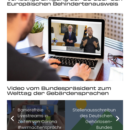
Europäischen Behindertenausweis
Video vom Bundespräsident zum
Welttag der Gebärdensprachen
Barrierefreie
Stellenausschreibung
Livestreams in
des Deutschen
Zeiten von Corona
Gehörlosen-
#wirmachensprachesichtbar
Bundes