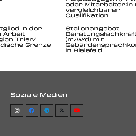
oder Mitarbeiter:in 
vergleichbarer
Qualifikation
glied in der
Stellenangebot
 Arbeit,
Beratungsfachkraf
ion Trier/
(m/w/d) mit
ndische Grenze
Gebärdensprachko
in Bielefeld
Soziale Medien