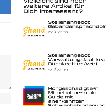
Vielleicht sind noch
weitere Artikel für
Dich interessant?
Stellenangebot
Gebärdensprachdolm
vor 3 Jahren
Stellenangebot
Verwaltungsfachkraf
Bürokraft (m/w/d)
vor 3 Jahren
Hörgeschädigte*n
Mitarbeiter*in als
Guide mit
anerkannter
Schwerbehinderung