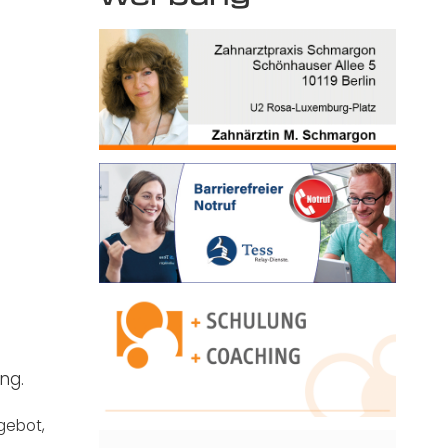
ng.
ngebot
,