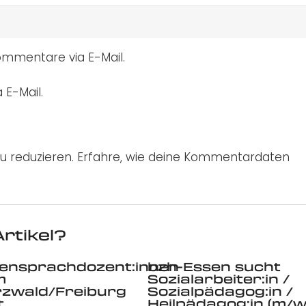
mmentare via E-Mail.
 E-Mail.
u reduzieren.
Erfahre, wie deine Kommentardaten
rtikel?
ensprachdozent:innen
bzh-Essen sucht
m
Sozialarbeiter:in /
zwald/Freiburg
Sozialpädagog:in /
t
Heilpädagog:in (m/w