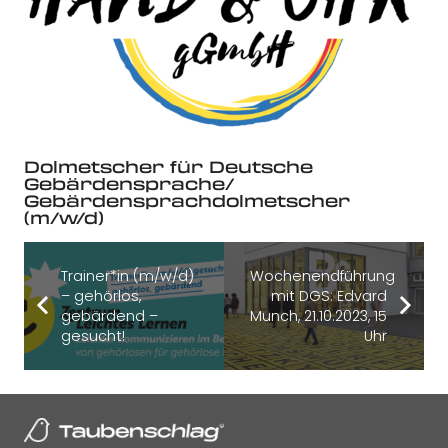
Dolmetscher für Deutsche
Gebärdensprache/
Gebärdensprachdolmetscher
(m/w/d)
Trainer*in (m/w/d)
Wochenendführung
– gehörlos,
mit DGS: Edvard
gebärdend –
Munch, 21.10.2023, 15
gesucht!
Uhr