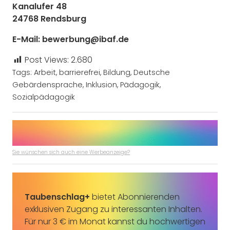
Kanalufer 48
24768 Rendsburg
E-Mail: bewerbung@ibaf.de
Post Views:
2.680
Tags:
Arbeit
,
barrierefrei
,
Bildung
,
Deutsche
Gebärdensprache
,
Inklusion
,
Pädagogik
,
Sozialpädagogik
Sie wünschen sich auch eine Werbeanzeige?
Taubenschlag+
bietet Abonnierenden
exklusiven Zugang zu interessanten Inhalten.
Für nur 3 € im Monat kannst du hochwertigen