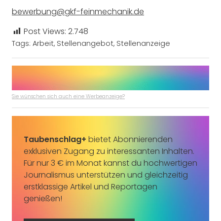
bewerbung@gkf-feinmechanik.de
Post Views:
2.748
Tags:
Arbeit
,
Stellenangebot
,
Stellenanzeige
Sie wünschen sich auch eine Werbeanzeige?
Taubenschlag+
bietet Abonnierenden
exklusiven Zugang zu interessanten Inhalten.
Für nur 3 € im Monat kannst du hochwertigen
Journalismus unterstützen und gleichzeitig
erstklassige Artikel und Reportagen
genießen!