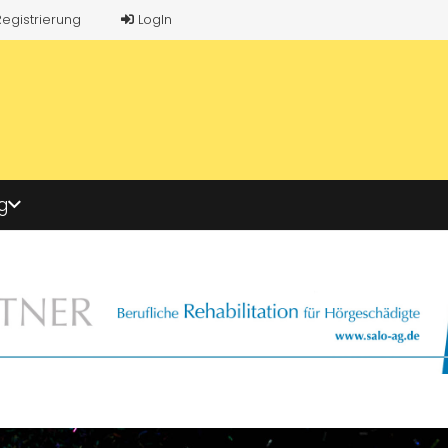
Registrierung
LogIn
g