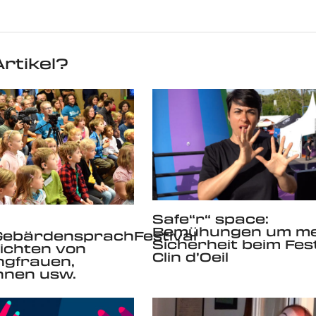
rtikel?
Safe“r“ space:
Bemühungen um m
GebärdensprachFestival
Sicherheit beim Fest
ichten von
Clin d’Oeil
ngfrauen,
nnen usw.