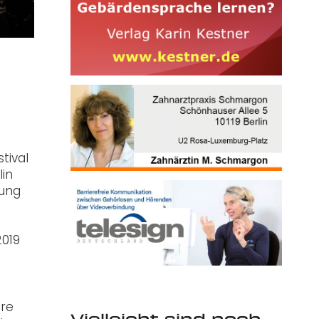
tival
lin
tung
2019
ere
Vielleicht sind noch