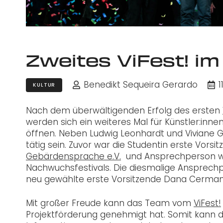
Zweites ViFest! im
Benedikt Sequeira Gerardo
1
KULTUR
Nach dem überwältigenden Erfolg des ersten
werden sich ein weiteres Mal für Künstler:innen
öffnen. Neben Ludwig Leonhardt und Viviane Gr
tätig sein. Zuvor war die Studentin erste Vors
Gebärdensprache e.V.
und Ansprechperson wä
Nachwuchsfestivals. Die diesmalige Ansprechp
neu gewählte erste Vorsitzende Dana Cerman
Mit großer Freude kann das Team vom
ViFest!
Projektförderung genehmigt hat. Somit kann 