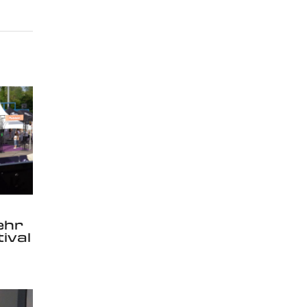
ehr
ival