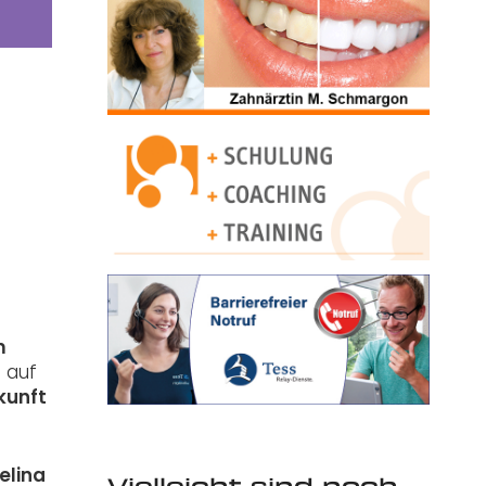
m
n auf
kunft
elina
Vielleicht sind noch