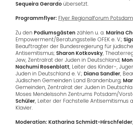
Sequeira Gerardo
übersetzt.
Programmflyer:
Flyer Regionalforum Potsdam
Zu den
Podiumsgästen
zählen u. a.
Marina Ch
Empowerment/Beratungsstelle OFEK e. V.;
Siga
Beauftragter der Bundesregierung für jüdisc
Antisemitismus;
Sharon Kotkovsky
, Theaterreg
Jew, Zentralrat der Juden in Deutschland;
Mon
Nachumi Rosenblatt
, Leiter des Kinder-, Jug
Juden in Deutschland e. V.;
Diana Sandler
, Be
Jüdischen Gemeinden Land Brandenburg;
Mar
Gemeinden, Zentralrat der Juden in Deutschl
Moses Mendelssohn Zentrums Potsdam/Vorsta
Schüler
, Leiter der Fachstelle Antisemitism
Klavier.
Moderation:
Katharina Schmidt-Hirschfelder