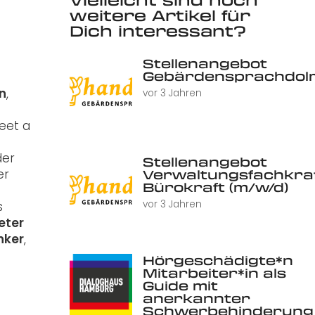
weitere Artikel für
Dich interessant?
Stellenangebot
Gebärdensprachdolm
in
,
vor 3 Jahren
Meet a
der
Stellenangebot
er
Verwaltungsfachkraf
Bürokraft (m/w/d)
vor 3 Jahren
s
eter
nker
,
Hörgeschädigte*n
Mitarbeiter*in als
Guide mit
anerkannter
Schwerbehinderung