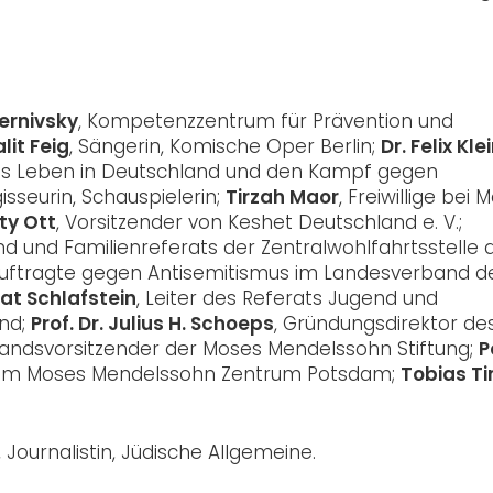
ernivsky
, Kompetenzzentrum für Prävention und
lit Feig
, Sängerin, Komische Oper Berlin;
Dr. Felix Kle
hes Leben in Deutschland und den Kampf gegen
isseurin, Schauspielerin;
Tirzah Maor
, Freiwillige bei 
ty Ott
, Vorsitzender von Keshet Deutschland e. V.;
end und Familienreferats der Zentralwohlfahrtsstelle 
auftragte gegen Antisemitismus im Landesverband d
at Schlafstein
, Leiter des Referats Jugend und
and;
Prof. Dr. Julius H. Schoeps
, Gründungsdirektor de
ndsvorsitzender der Moses Mendelssohn Stiftung;
P
us am Moses Mendelssohn Zentrum Potsdam;
Tobias Ti
, Journalistin, Jüdische Allgemeine.