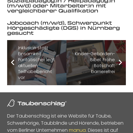
Sozialpädagog:in / Heilpädagog:in
(m/w/d) oder Mitarbeiter:in mit
vergleichbarer Qualifikation
Jobcoach (m/w/d), Schwerpunkt
Hörgeschädigte (DGS) in Nürnberg
gesucht
Inklusion statt
Einsamkeit:
Kinder-Gebärden-
Paritätischer legt
Bibel: Frohe
aktuellen
Botschaft
Teilhabebericht
barrierefrei
vor
Der Taubenschlag ist eine Website für Taube,
Schwerhörige, Taubblinde und Hörende, betrieben
vom Berliner Unternehmen
manua
. Dieses ist auf