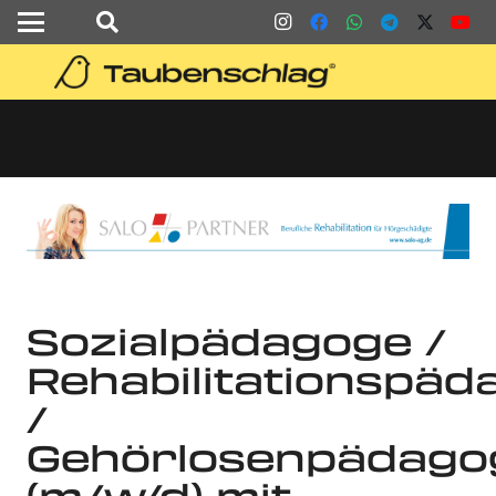
Sozialpädagoge /
Rehabilitationspäd
/
Gehörlosenpädago
(m/w/d) mit