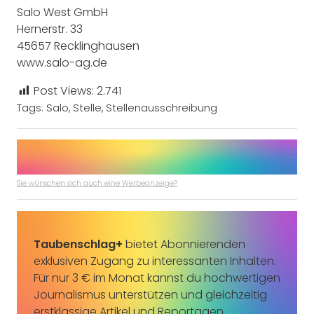
Salo West GmbH
Hernerstr. 33
45657 Recklinghausen
www.salo-ag.de
Post Views:
2.741
Tags:
Salo
,
Stelle
,
Stellenausschreibung
Sie wünschen sich auch eine Werbeanzeige?
Taubenschlag+
bietet Abonnierenden
exklusiven Zugang zu interessanten Inhalten.
Für nur 3 € im Monat kannst du hochwertigen
Journalismus unterstützen und gleichzeitig
erstklassige Artikel und Reportagen