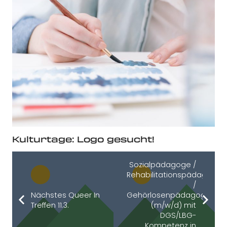
Kulturtage: Logo gesucht!
Sozialpädagoge /
Rehabilitationspädagoge
/
Nächstes Queer In
Gehörlosenpädagoge
Treffen 11.3.
(m/w/d) mit
DGS/LBG-
Kompetenz in