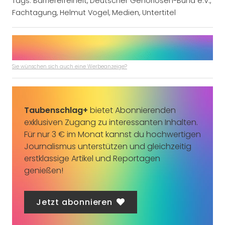
Tags:
Barrierefreiheit
,
Deutscher Gehörlosen-Bund e.V.
,
Fachtagung
,
Helmut Vogel
,
Medien
,
Untertitel
Sie wünschen sich auch eine Werbeanzeige?
Taubenschlag+
bietet Abonnierenden
exklusiven Zugang zu interessanten Inhalten.
Für nur 3 € im Monat kannst du hochwertigen
Journalismus unterstützen und gleichzeitig
erstklassige Artikel und Reportagen
genießen!
Jetzt abonnieren