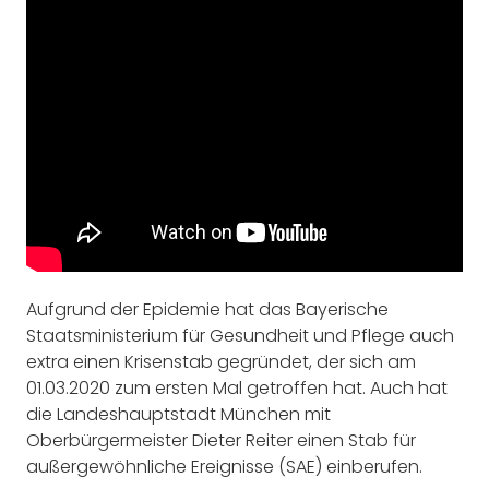
Aufgrund der Epidemie hat das Bayerische
Staatsministerium für Gesundheit und Pflege auch
extra einen Krisenstab gegründet, der sich am
01.03.2020 zum ersten Mal getroffen hat. Auch hat
die Landeshauptstadt München mit
Oberbürgermeister Dieter Reiter einen Stab für
außergewöhnliche Ereignisse (SAE) einberufen.