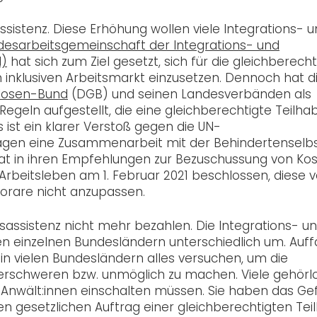
ssistenz. Diese Erhöhung wollen viele Integrations- 
esarbeitsgemeinschaft der Integrations- und
H)
hat sich zum Ziel gesetzt, sich für die gleichberecht
nklusiven Arbeitsmarkt einzusetzen. Dennoch hat di
losen-Bund
(DGB) und seinen Landesverbänden als
egeln aufgestellt, die eine gleichberechtigte Teilha
st ein klarer Verstoß gegen die UN-
ragen eine Zusammenarbeit mit der Behindertenselbs
 hat in ihren Empfehlungen zur Bezuschussung von Ko
Arbeitsleben am 1. Februar 2021 beschlossen, diese
rare nicht anzupassen.
sassistenz nicht mehr bezahlen. Die Integrations- u
n einzelnen Bundesländern unterschiedlich um. Auffä
r in vielen Bundesländern alles versuchen, um die
 erschweren bzw. unmöglich zu machen. Viele gehörl
nwält:innen einschalten müssen. Sie haben das Gef
ren gesetzlichen Auftrag einer gleichberechtigten Tei