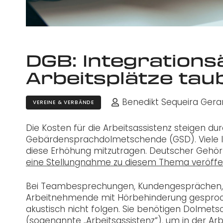
DGB: Integration
Arbeitsplätze ta
Benedikt Sequeira Gera
VEREINE & VERBÄNDE
Die Kosten für die Arbeitsassistenz steigen du
Gebärdensprachdolmetschende (GSD). Viele In
diese Erhöhung mitzutragen. Deutscher Gehör
eine Stellungnahme zu diesem Thema veröffen
Bei Teambesprechungen, Kundengesprächen, 
Arbeitnehmende mit Hörbehinderung gesproch
akustisch nicht folgen. Sie benötigen Dolme
(sogenannte „Arbeitsassistenz“), um in der Arb