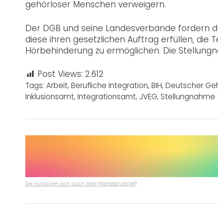
gehörloser Menschen verweigern.
Der DGB und seine Landesverbände fordern de
diese ihren gesetzlichen Auftrag erfüllen, di
Hörbehinderung zu ermöglichen. Die Stellungn
Post Views:
2.612
Tags:
Arbeit
,
Berufliche Integration
,
BIH
,
Deutscher Geh
Inklusionsamt
,
Integrationsamt
,
JVEG
,
Stellungnahme
Sie wünschen sich auch eine Werbeanzeige?