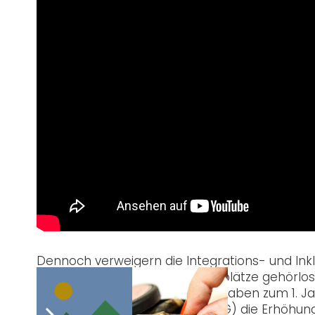
Dennoch verweigern die Integrations- und In
gefährden bewusst die Arbeitsplätze gehörlo
Bundestag und der Bundesrat haben zum 1. Jan
-entschädigungsgesetzes (JVEG) die Erhöhung