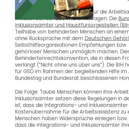
Damit stiegen auch die Kosten für die Arbeitsa
Inklusionsämter aber nicht mittragen. Die
Bund
Inklusionsämter und Hauptfürsorgestellen (BI
Teilhabe von behinderten Menschen an einem i
ohne Rücksprache mit dem
Deutschen Gehör
Selbsthilfeorganisationen Empfehlungen bzw. R
gehörloser Menschen unmöglich machen. Dies i
Behindertenrechtskonvention, die in diesen F
verlangt (“Nicht ohne uns über uns”). Die BIH
für GSD im Rahmen der begleitenden Hilfe im 
Bundestag und Bundesrat beschlossenen Hono
Die Folge: Taube Menschen können ihre Arbeit
Inklusionsämter setzen diese Regelungen in de
ist, dass die Integrations- und Inklusionsämte
Kostenübernahme für die Arbeitsassistenz zu
Menschen haben Widersprüche einlegen bzw. A
dass die Integrations- und Inklusionsämter ih