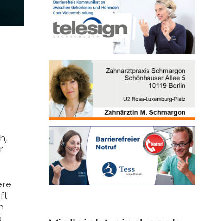
h,
r
ere
ft
n
g