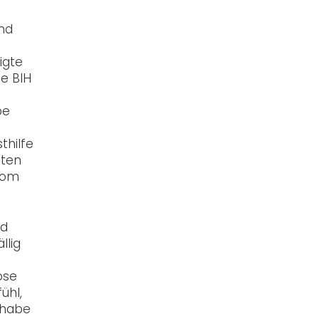
und
igte
e BIH
be
thilfe
sten
 vom
nd
llig
ose
ühl,
lhabe