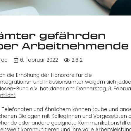
sämter gefährden
uber Arbeitnehmende
rdo
6. Februar 2022
2.612
rch die Erhöhung der Honorare für die
tegrations- und Inklusionsämter weigern sich jedoc
losen-Bund e.V. hat daher am Donnerstag, 3. Februa
tlicht
.
Telefonaten und Ähnlichem können taube und and
enen Dialogen mit Kolleg:innen und Vorgesetzten o
tschende oder andere geeignete Kommunikationshilfe
eitswelt kommunizieren und ihre volle Arbeitsleistun