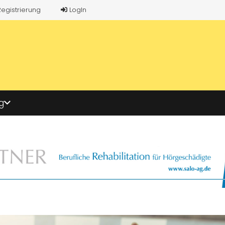
Registrierung
LogIn
g