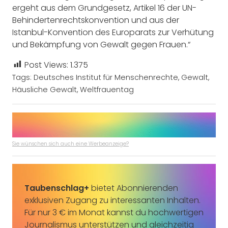
ergeht aus dem Grundgesetz, Artikel 16 der UN-
Behindertenrechtskonvention und aus der
Istanbul-Konvention des Europarats zur Verhütung
und Bekämpfung von Gewalt gegen Frauen.“
Post Views:
1.375
Tags:
Deutsches Institut für Menschenrechte
,
Gewalt
,
Häusliche Gewalt
,
Weltfrauentag
Sie wünschen sich auch eine Werbeanzeige?
Taubenschlag+
bietet Abonnierenden
exklusiven Zugang zu interessanten Inhalten.
Für nur 3 € im Monat kannst du hochwertigen
Journalismus unterstützen und gleichzeitig