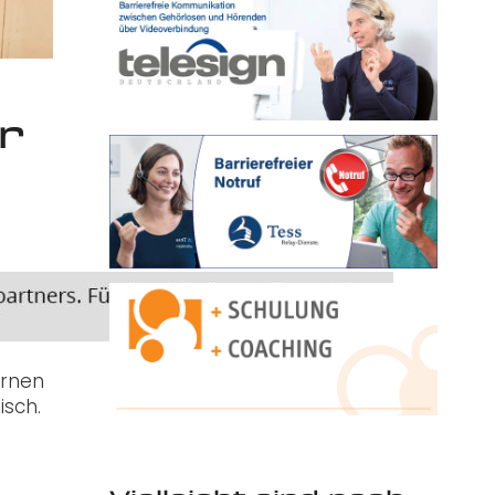
r
ernen
isch.