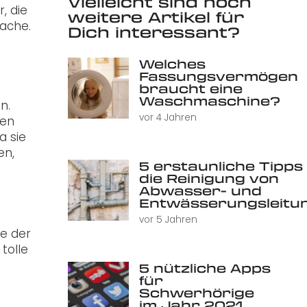
Vielleicht sind noch
, die
weitere Artikel für
rache.
Dich interessant?
Welches
Fassungsvermögen
braucht eine
Waschmaschine?
n.
vor 4 Jahren
ten
a sie
en,
5 erstaunliche Tipps 
die Reinigung von
Abwasser- und
Entwässerungsleitu
vor 5 Jahren
ie der
tolle
5 nützliche Apps
für
Schwerhörige
im Jahr 2021