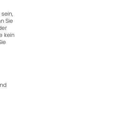
sein,
n Sie
der
e kein
Sie
und