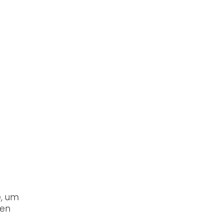
e, um
ben