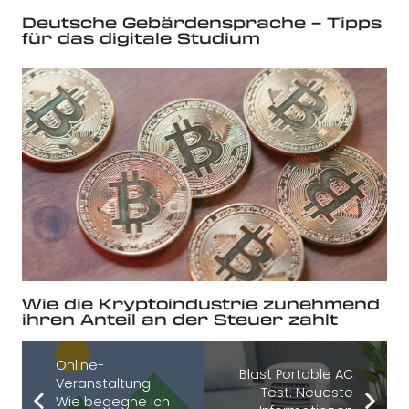
Deutsche Gebärdensprache – Tipps
für das digitale Studium
Wie die Kryptoindustrie zunehmend
ihren Anteil an der Steuer zahlt
Online-
Blast Portable AC
Veranstaltung:
Test: Neueste
Wie begegne ich