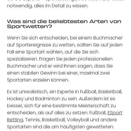
notwendig, alles im Detail zu wissen.
Was sind die beliebtesten Arten von
Sportwetten?
Wenn Sie sich entscheiden, bei einem Buchmacher
auf Sportereignisse zu wetten, sollten Sie auf jeden
Fall eine Sportart wählen, auf die Sie sich
spezialisieren. Fragen Sie jeden professionellen
Buchmacher und er wird Ihnen sagen, dass Sie
einen stabilen Gewinn bei einer, maximal zwei
Sportarten erzielen können.
Es ist unrealistisch, ein Experte in Fußball, Basketball,
Hockey und Badminton zu sein. Außerdem ist es
besser, sich für eine bestimmte Meisterschaft zu
entscheiden, als auf alles zu setzen. Fußball,
ESport
Betting,
Tennis, Basketball, Volleyball und andere
Sportarten sind die am häufigsten gewetteten.