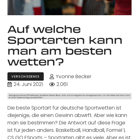
Auf welche
Sportarten kann
man am besten
wetten?
Yvonne Becker
VERSCHIEDENES
24. Juni 2021
2.061
Die beste Sportart für deutsche Sportwetten ist
diejenige, die einen Gewinn abwirft. Aber wie kann
man sie bestimmen? Die Antwort auf diese Frage
ist für jeden anders. Basketball, Handball, Formel 1,
CS GO ESports – Sportarten gibt es viele. Aber es ist