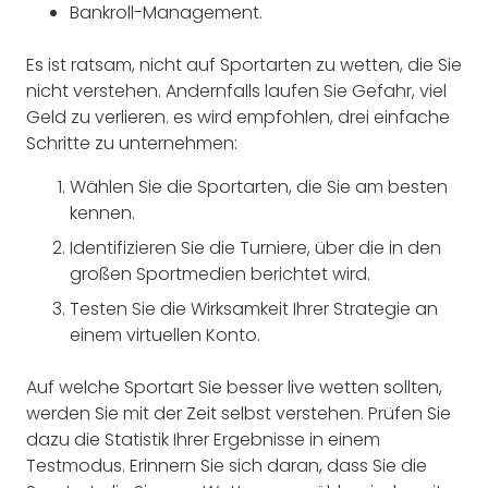
Bankroll-Management.
Es ist ratsam, nicht auf Sportarten zu wetten, die Sie
nicht verstehen. Andernfalls laufen Sie Gefahr, viel
Geld zu verlieren. es wird empfohlen, drei einfache
Schritte zu unternehmen:
Wählen Sie die Sportarten, die Sie am besten
kennen.
Identifizieren Sie die Turniere, über die in den
großen Sportmedien berichtet wird.
Testen Sie die Wirksamkeit Ihrer Strategie an
einem virtuellen Konto.
Auf welche Sportart Sie besser live wetten sollten,
werden Sie mit der Zeit selbst verstehen. Prüfen Sie
dazu die Statistik Ihrer Ergebnisse in einem
Testmodus. Erinnern Sie sich daran, dass Sie die