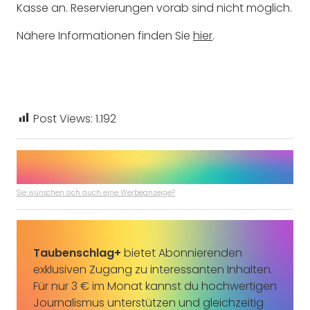
Kasse an. Reservierungen vorab sind nicht möglich.
Nähere Informationen finden Sie
hier
.
Post Views:
1.192
Sie wünschen sich auch eine Werbeanzeige?
Taubenschlag+
bietet Abonnierenden
exklusiven Zugang zu interessanten Inhalten.
Für nur 3 € im Monat kannst du hochwertigen
Journalismus unterstützen und gleichzeitig