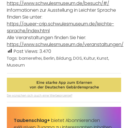
https://www.schwulesmuseum.de/besuch/#/
Informationen zur Ausstellung in Leichter Sprache
finden Sie unter:
https://queer-crip.schwulesmuseum.de/leichte-
sprache/index.html
Alle Veranstaltungen finden Sie hier:
https://www.schwulesmuseum.de/veranstaltungen/
Post Views:
3.470
Tags:
barrierefrei
,
Berlin
,
Bildung
,
DGS
,
Kultur
,
Kunst
,
Museum
Sie wünschen sich auch eine Werbeanzeige?
Taubenschlag+
bietet Abonnierenden
exklusiven Zugang zu interessanten Inhalten.