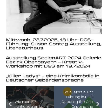
Mittwoch, 23.7.2025, 18 Uhr: DGS-
Führung: Susan Sontag-Ausstellung,
Literaturhaus
Ausstellung SeelenART 2024 Galerie
Bezirk Oberbayern – Kreativ-
Workshop mit DGS am 19.7.2024
„Killer Ladys“ – eine Krimikomödie in
Deutscher Gebärdensprache
So 19. März 15 Uhr,
Führung in DGS:
Wie man ETFs
„Queering the Crip,
richtig kaufen kann
Cripping the