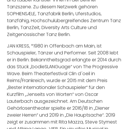
Tanzszene. Zu diesem Netzwerk gehören
SOPHIENSÆLE, Tanzfabrik Berlin, Uferstudios,
tanzfähig, Hochschulübergreifendes Zentrum Tanz
Berlin, TanzZeit, Diversity Arts Culture und
Zeitgenössischer Tanz Berlin.
JAN KRESS, *1980 in Offenbach am Main, ist
Schauspieler, Tänzer und Performer. Seit 2008 lebt
er in Berlin. Bekanntheitsgrad erlangte er 2014 durch
das Stück „bodieSLANGuage“ von The Progressive
Wave. Beim Theaterfestival Clin d´oeil in
Reims/Frankreich, wurde er 2015 mit dem Preis
„Bester internationaler Schauspieler“ für den
Kurzfilm „Jenseits von Worten“ von Oscar
Lauterbach ausgezeichnet. Am Deutschen
Gehörlosentheater spielte er 2016/18 in „Diener
zweier Herren“ und 2019 in „Die Hauptsache“. 2019
zeigt er zusammen mit Rita Mazza, Steve Stymest
und Athina Lange „VIER. Ein visuelles Musical in