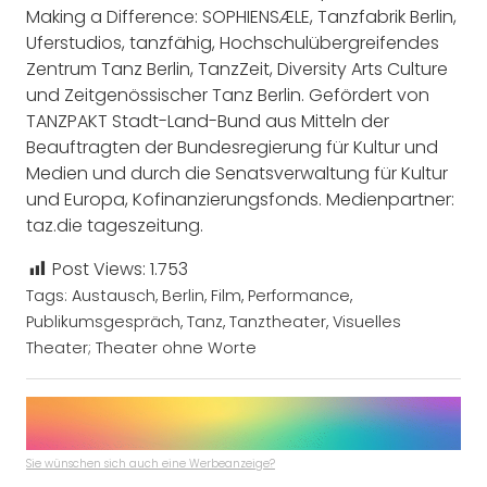
Making a Difference: SOPHIENSÆLE, Tanzfabrik Berlin,
Uferstudios, tanzfähig, Hochschulübergreifendes
Zentrum Tanz Berlin, TanzZeit, Diversity Arts Culture
und Zeitgenössischer Tanz Berlin. Gefördert von
TANZPAKT Stadt-Land-Bund aus Mitteln der
Beauftragten der Bundesregierung für Kultur und
Medien und durch die Senatsverwaltung für Kultur
und Europa, Kofinanzierungsfonds. Medienpartner:
taz.die tageszeitung.
Post Views:
1.753
Tags:
Austausch
,
Berlin
,
Film
,
Performance
,
Publikumsgespräch
,
Tanz
,
Tanztheater
,
Visuelles
Theater; Theater ohne Worte
Sie wünschen sich auch eine Werbeanzeige?