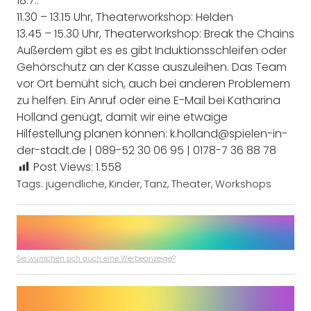
18.7.:
11.30 – 13.15 Uhr, Theaterworkshop: Helden
13.45 – 15.30 Uhr, Theaterworkshop: Break the Chains
Außerdem gibt es es gibt Induktionsschleifen oder
Gehörschutz an der Kasse auszuleihen. Das Team
vor Ort bemüht sich, auch bei anderen Problemem
zu helfen. Ein Anruf oder eine E-Mail bei Katharina
Holland genügt, damit wir eine etwaige
Hilfestellung planen können: k.holland@spielen-in-
der-stadt.de | 089-52 30 06 95 | 0178-7 36 88 78
Post Views:
1.558
Tags:
jugendliche
,
Kinder
,
Tanz
,
Theater
,
Workshops
Sie wünschen sich auch eine Werbeanzeige?