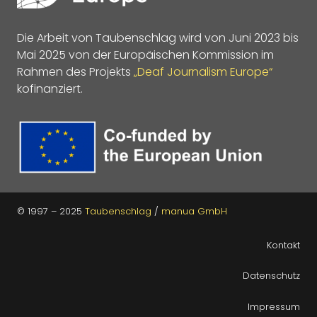
Die Arbeit von Taubenschlag wird von Juni 2023 bis
Mai 2025 von der Europäischen Kommission im
Rahmen des Projekts
„Deaf Journalism Europe“
kofinanziert.
© 1997 – 2025
Taubenschlag
/
manua GmbH
Kontakt
Datenschutz
Impressum