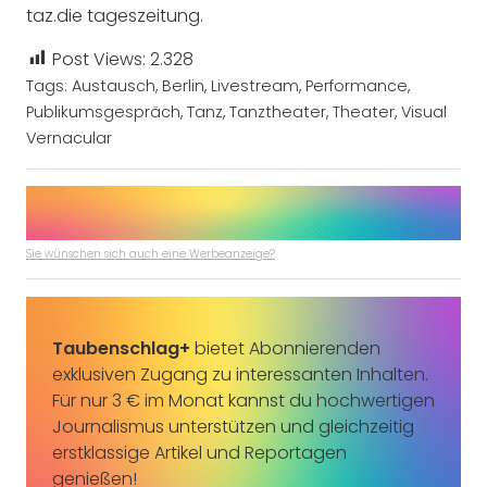
taz.die tageszeitung.
Post Views:
2.328
Tags:
Austausch
,
Berlin
,
Livestream
,
Performance
,
Publikumsgespräch
,
Tanz
,
Tanztheater
,
Theater
,
Visual
Vernacular
Sie wünschen sich auch eine Werbeanzeige?
Taubenschlag+
bietet Abonnierenden
exklusiven Zugang zu interessanten Inhalten.
Für nur 3 € im Monat kannst du hochwertigen
Journalismus unterstützen und gleichzeitig
erstklassige Artikel und Reportagen
genießen!