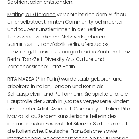
Sophiensælen entstanden.
Making a Difference
verschreibt sich dem Aufbau
einer selbstbestimmten Community behinderter
und tauber Künstler*innen in der Berliner
Tanzszene. Zu diesem Netzwerk gehören
SOPHIENSÆLE, Tanzfabrik Berlin, Uferstudios,
tanzfähig, Hochschulübergreifendes Zentrum Tanz
Berlin, TanzZeit, Diversity Arts Culture und
Zeitgenössischer Tanz Berlin.
RITA MAZZA (* in Turin) wurde taub geboren und
arbeitete in Italien, London und Berlin als
Schauspielerin und Performerin. Sie spielte u. a. die
Hauptrolle der Sarah in „Gottes vergessene Kinder“
am Theater Artisti Associati Company in Italien. Rita
Mazza ist außerdem künstlerische Leiterin des
internationalen Festival del Silenzio. Sie beherrscht
die Italienische, Deutsche, Französische sowie
Internationale Gebärdensprache. Seit 2010 lebt sie