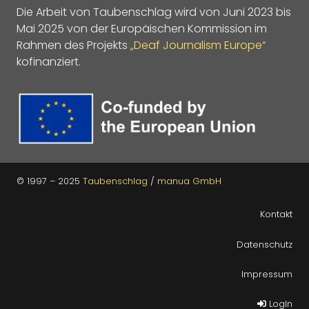
Die Arbeit von Taubenschlag wird von Juni 2023 bis
Mai 2025 von der Europäischen Kommission im
Rahmen des Projekts
„Deaf Journalism Europe“
kofinanziert.
© 1997 – 2025
Taubenschlag
/
manua GmbH
Kontakt
Datenschutz
Impressum
LogIn