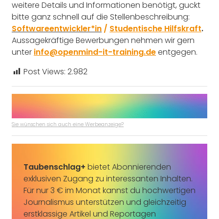
weitere Details und Informationen benötigt, guckt
bitte ganz schnell auf die Stellenbeschreibung:
Softwareentwickler*in
/
Studentische Hilfskraft
.
Aussagekräftige Bewerbungen nehmen wir gern
unter
info@openmind-it-training.de
entgegen.
Post Views:
2.982
Sie wünschen sich auch eine Werbeanzeige?
Taubenschlag+
bietet Abonnierenden
exklusiven Zugang zu interessanten Inhalten.
Für nur 3 € im Monat kannst du hochwertigen
Journalismus unterstützen und gleichzeitig
erstklassige Artikel und Reportagen